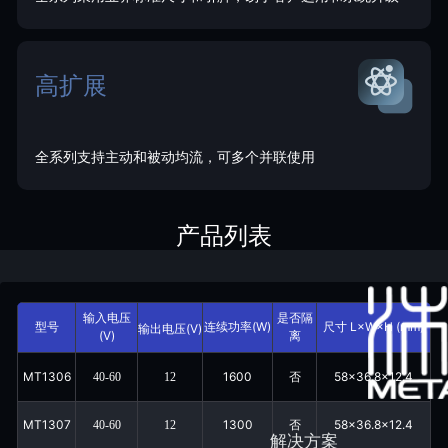
高扩展
全系列支持主动和被动均流，可多个并联使用
产品列表
输入电压
是否隔
型号
连续功率(W)
尺寸 L×W×H (mm)
输出电压(V)
(V)
离
MT1306
1600
58x36.8x12.4
40-60
12
否
MT1307
1300
58x36.8x12.4
40-60
12
否
解决方案