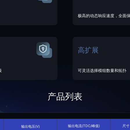
极高的动态响应速度，全面
高扩展
级
可灵活选择模组数量和拓扑
产品列表
输出电流(TDC/峰值)
尺寸 
输出电压(V)