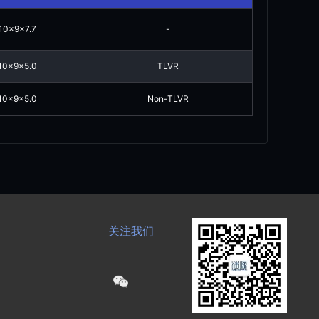
10x9x7.7
-
10x9x5.0
TLVR
10x9x5.0
Non-TLVR
关注我们